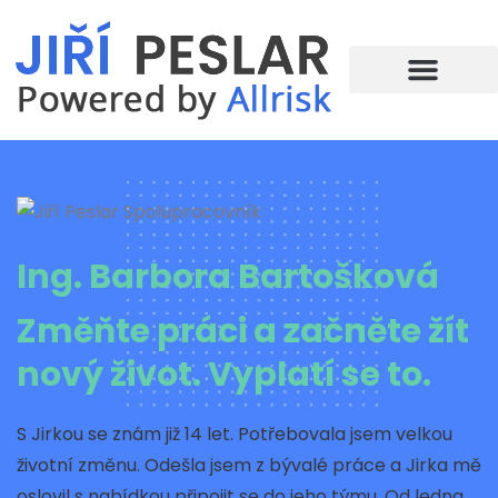
Ing. Barbora Bartošková
Změňte práci a začněte žít
nový život. Vyplatí se to.
S Jirkou se znám již 14 let. Potřebovala jsem velkou
životní změnu. Odešla jsem z bývalé práce a Jirka mě
oslovil s nabídkou připojit se do jeho týmu. Od ledna