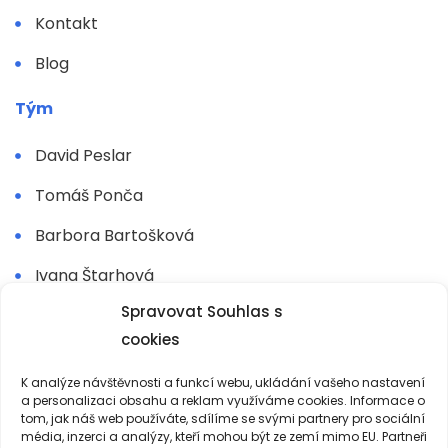
Kontakt
Blog
Tým
David Peslar
Tomáš Ponča
Barbora Bartošková
Ivana Štarhová
Spravovat Souhlas s
Jarmila Boháčková
cookies
Martin Pohorský
K analýze návštěvnosti a funkcí webu, ukládání vašeho nastavení
Další kolegové
a personalizaci obsahu a reklam využíváme cookies. Informace o
tom, jak náš web používáte, sdílíme se svými partnery pro sociální
média, inzerci a analýzy, kteří mohou být ze zemí mimo EU. Partneři
Sledujte mě