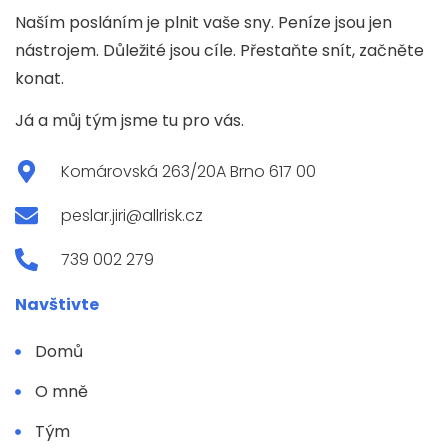
Naším posláním je plnit vaše sny. Peníze jsou jen
nástrojem. Důležité jsou cíle. Přestaňte snít, začněte
konat.
Já a můj tým jsme tu pro vás.
Komárovská 263/20A Brno 617 00
peslar.jiri@allrisk.cz
739 002 279
Navštivte
Domů
O mně
Tým