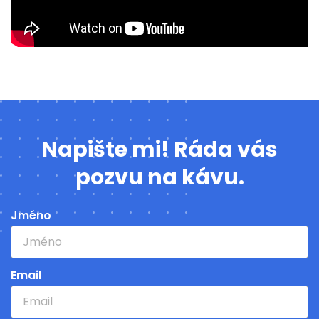
Napište mi! Ráda vás
pozvu na kávu.
Jméno
Email