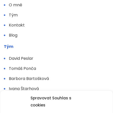
O mně
Tým
Kontakt
Blog
Tým
David Peslar
Tomáš Ponča
Barbora Bartošková
Ivana Štarhová
Spravovat Souhlas s
Jarmila Boháčková
cookies
Martin Pohorský