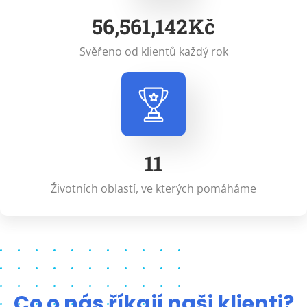
60,032,571
Kč
Svěřeno od klientů každý rok
12
Životních oblastí, ve kterých pomáháme
Co o nás říkají naši klienti?