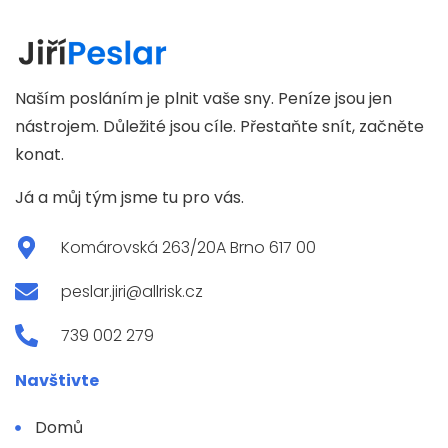
Naším posláním je plnit vaše sny. Peníze jsou jen
nástrojem. Důležité jsou cíle. Přestaňte snít, začněte
konat.
Já a můj tým jsme tu pro vás.
Komárovská 263/20A Brno 617 00
peslar.jiri@allrisk.cz
739 002 279
Navštivte
Domů