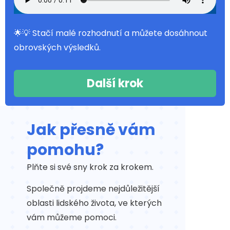
🌟💡 Stačí malé rozhodnutí a můžete dosáhnout
obrovských výsledků.
Další krok
Jak přesně vám
pomohu?
Plňte si své sny krok za krokem.
Společně projdeme nejdůležitější
oblasti lidského života, ve kterých
vám můžeme pomoci.