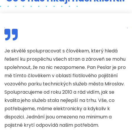
u
Je skvělé spolupracovat s člověkem, který hledá
J
řešení ku prospěchu všech stran a zároveň se mohu
p
spolehnout, že na nic nezapomene. Pan Peslar je pro
d
mě tímto člověkem v oblasti flotilového pojištění
f
vozového parku technických služeb města Miroslav.
d
Spolupracujeme od roku 2010 a rád vidím, jak se
n
kvalita jeho služeb stala nejlepší na trhu. Vše, co
mi
potřebujeme, máme elektronicky a kdykoliv k
d
dispozici. Jednání jsou omezena na minimum a
p
pojistné krytí odpovídá našim potřebám.